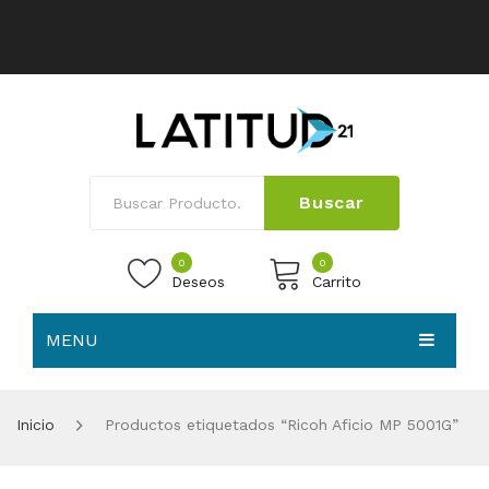
Buscar
0
0
Deseos
Carrito
MENU
No products in the cart.
HOME
Inicio
Productos etiquetados “Ricoh Aficio MP 5001G”
NOSOTROS
TIENDA