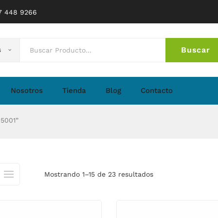
77 448 9266
Buscar
s
No 
Nosotros
Tienda
Blog
Contacto
 5001”
Mostrando 1–15 de 23 resultados