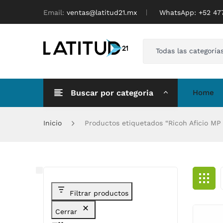
Email:
ventas@latitud21.mx
WhatsApp: ‪+52 4
Todas las categoría
Buscar por categoria
Home
Inicio
Productos etiquetados “Ricoh Aficio MP
Filtrar productos
Cerrar