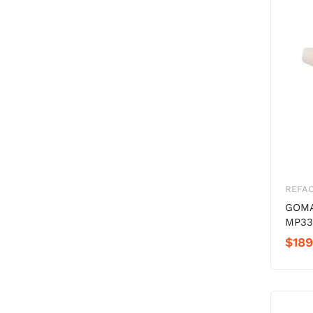
REFA
GOMA
MP33
$
189