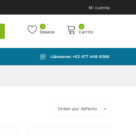
Mi cuenta
0
0
Deseos
Carrito
products in the cart.
Llámanos: ‪+52 477 448 9266‬
Orden por defecto