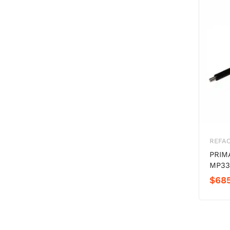
REFA
PRIM
MP33
$
685