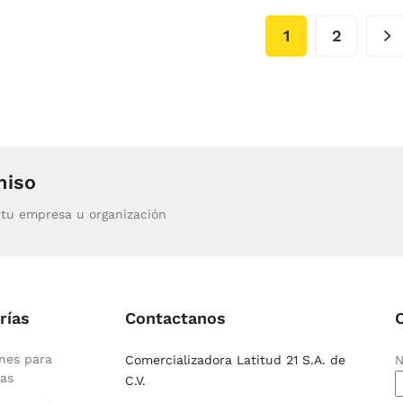
1
2
miso
tu empresa u organización
rías
Contactanos
nes para
Comercializadora Latitud 21 S.A. de
N
as
C.V.