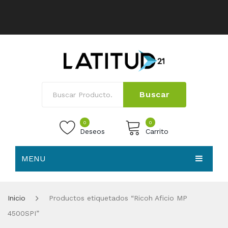
Buscar
0
0
Deseos
Carrito
MENU
No products in the cart.
HOME
Inicio
Productos etiquetados “Ricoh Aficio MP
NOSOTROS
4500SPI”
TIENDA