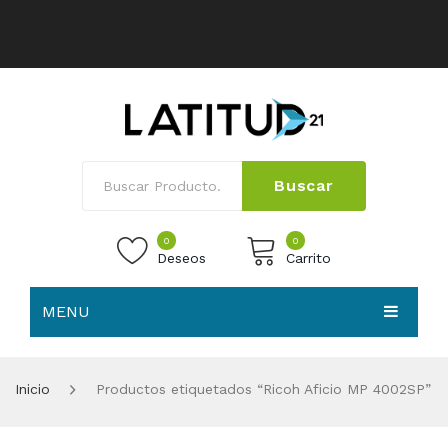
Buscar
0
0
Deseos
Carrito
MENU
No products in the cart.
HOME
Inicio
Productos etiquetados “Ricoh Aficio MP 4002SP”
NOSOTROS
TIENDA