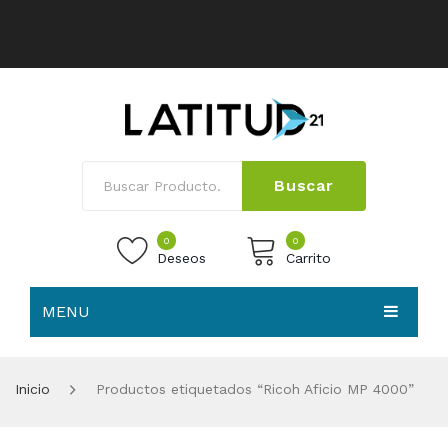
Buscar
0
0
Deseos
Carrito
MENU
No products in the cart.
HOME
Inicio
Productos etiquetados “Ricoh Aficio MP 4000”
NOSOTROS
TIENDA