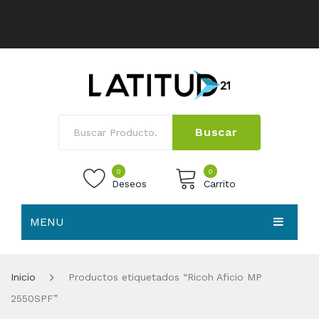
Buscar
0
0
Deseos
Carrito
MENU
No products in the cart.
HOME
Inicio
Productos etiquetados “Ricoh Aficio MP
NOSOTROS
2550SPF”
TIENDA