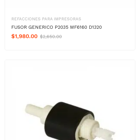
REFACCIONES PARA IMPRESORAS
FUSOR GENERICO P2035 MF6160 D1320
Original
Current
$
1,980.00
$
2,650.00
price
price
was:
is:
$2,650.00.
$1,980.00.