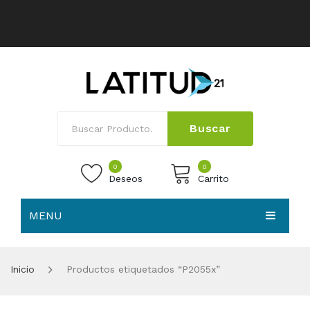
Buscar
0
0
Deseos
Carrito
MENU
No products in the cart.
HOME
Inicio
Productos etiquetados “P2055x”
NOSOTROS
TIENDA