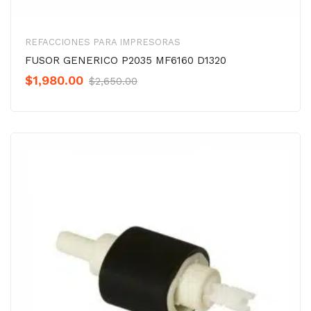
REFACCIONES PARA IMPRESORAS
FUSOR GENERICO P2035 MF6160 D1320
Original
Current
$
1,980.00
$
2,650.00
price
price
was:
is:
$2,650.00.
$1,980.00.