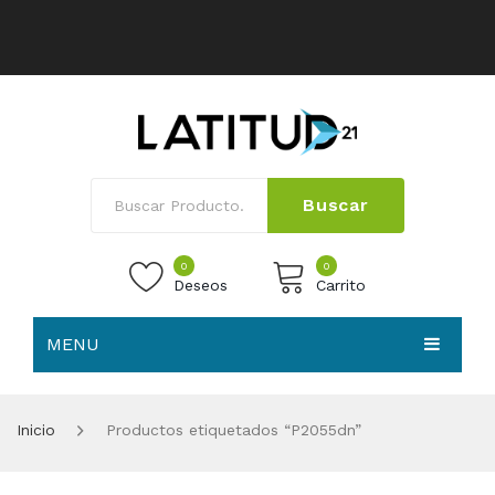
Buscar
0
0
Deseos
Carrito
MENU
No products in the cart.
HOME
Inicio
Productos etiquetados “P2055dn”
NOSOTROS
TIENDA