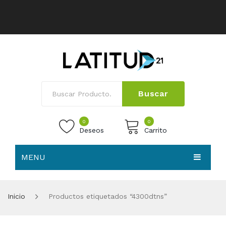
Buscar
0
0
Deseos
Carrito
MENU
No products in the cart.
HOME
Inicio
Productos etiquetados “4300dtns”
NOSOTROS
TIENDA