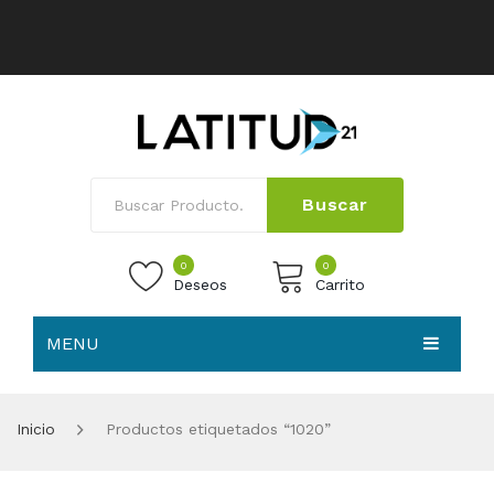
Buscar
0
0
Deseos
Carrito
MENU
No products in the cart.
HOME
Inicio
Productos etiquetados “1020”
NOSOTROS
TIENDA