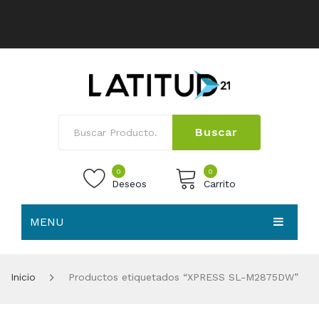
Buscar
0
0
Deseos
Carrito
MENU
No products in the cart.
HOME
Inicio
Productos etiquetados “XPRESS SL-M2875DW”
NOSOTROS
TIENDA