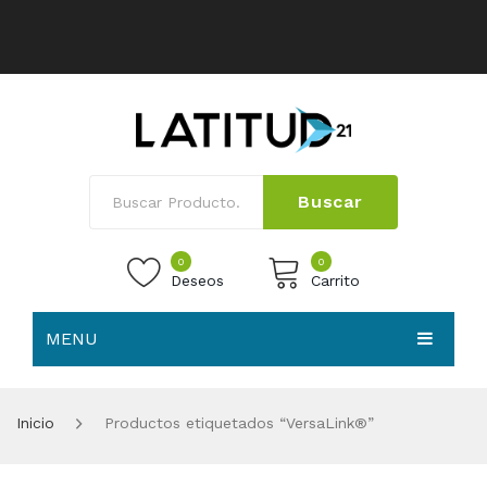
Buscar
0
0
Deseos
Carrito
MENU
No products in the cart.
HOME
Inicio
Productos etiquetados “VersaLink®”
NOSOTROS
TIENDA