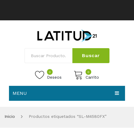
Buscar
0
0
Deseos
Carrito
MENU
No products in the cart.
HOME
Inicio
Productos etiquetados “SL-M4580FX”
NOSOTROS
TIENDA