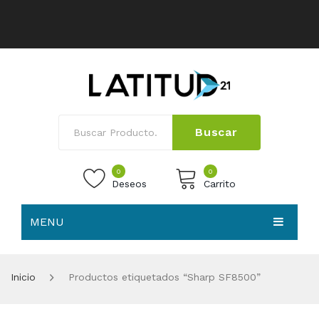
Buscar
0
0
Deseos
Carrito
MENU
No products in the cart.
HOME
Inicio
Productos etiquetados “Sharp SF8500”
NOSOTROS
TIENDA