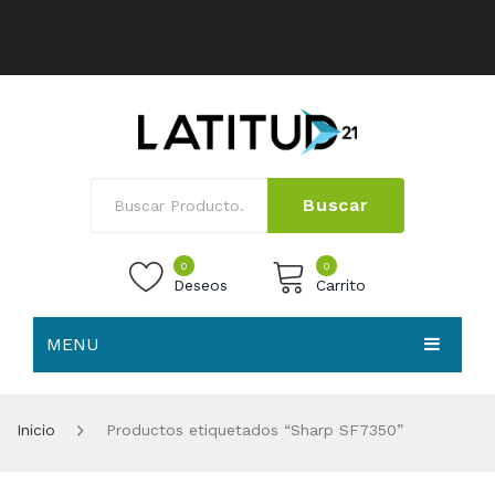
Buscar
0
0
Deseos
Carrito
MENU
No products in the cart.
HOME
Inicio
Productos etiquetados “Sharp SF7350”
NOSOTROS
TIENDA