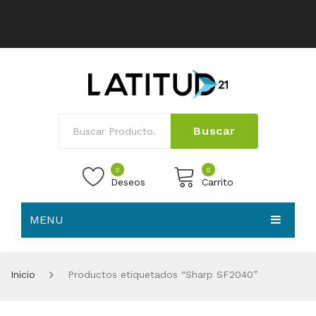
Buscar
0
0
Deseos
Carrito
MENU
No products in the cart.
HOME
Inicio
Productos etiquetados “Sharp SF2040”
NOSOTROS
TIENDA