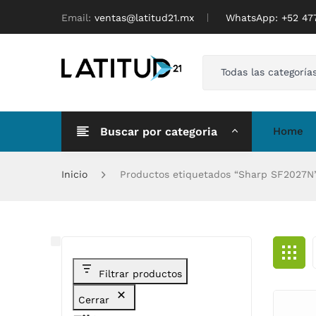
Email:
ventas@latitud21.mx
WhatsApp: ‪+52 4
Todas las categoría
Buscar por categoria
Home
Inicio
Productos etiquetados “Sharp SF2027N
Filtrar productos
Cerrar