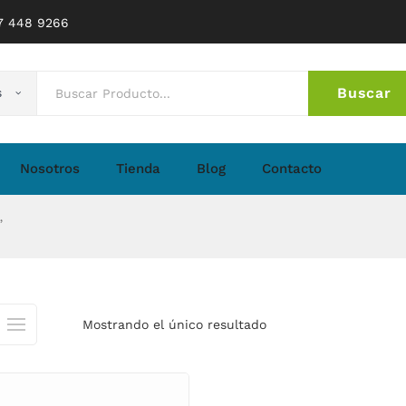
77 448 9266
Buscar
s
No 
Nosotros
Tienda
Blog
Contacto
”
Mostrando el único resultado