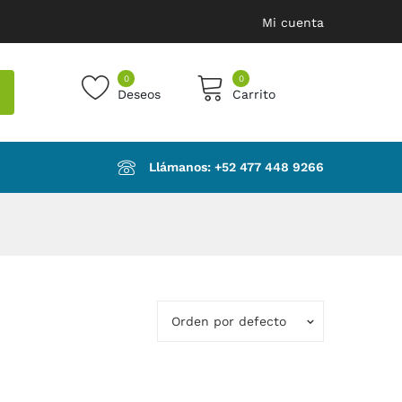
Mi cuenta
0
0
Deseos
Carrito
products in the cart.
Llámanos: ‪+52 477 448 9266‬
Orden por defecto