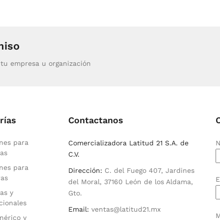
miso
tu empresa u organización
rías
Contactanos
nes para
Comercializadora Latitud 21 S.A. de
N
as
C.V.
nes para
Dirección:
C. del Fuego 407, Jardines
ras
E
del Moral, 37160 León de los Aldama,
as y
Gto.
cionales
Email:
ventas@latitud21.mx
M
nérico y