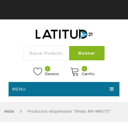
Buscar
0
0
Deseos
Carrito
MENU
No products in the cart.
HOME
Inicio
Productos etiquetados “Sharp MX-M6070”
NOSOTROS
TIENDA