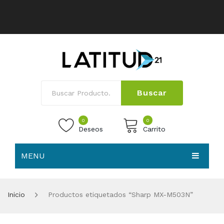
Buscar
0
0
Deseos
Carrito
MENU
No products in the cart.
HOME
Inicio
Productos etiquetados “Sharp MX-M503N”
NOSOTROS
TIENDA