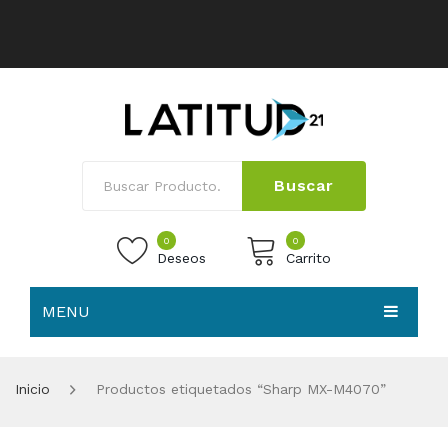
Buscar
0
0
Deseos
Carrito
MENU
No products in the cart.
HOME
Inicio
Productos etiquetados “Sharp MX-M4070”
NOSOTROS
TIENDA