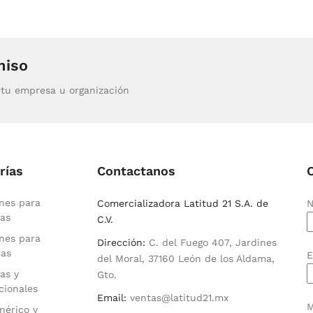
miso
tu empresa u organización
rías
Contactanos
nes para
Comercializadora Latitud 21 S.A. de
N
as
C.V.
nes para
Dirección:
C. del Fuego 407, Jardines
ras
E
del Moral, 37160 León de los Aldama,
as y
Gto.
cionales
Email:
ventas@latitud21.mx
M
nérico y