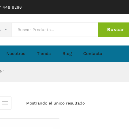
77 448 9266
Buscar
s
No 
Nosotros
Tienda
Blog
Contacto
N”
Mostrando el único resultado