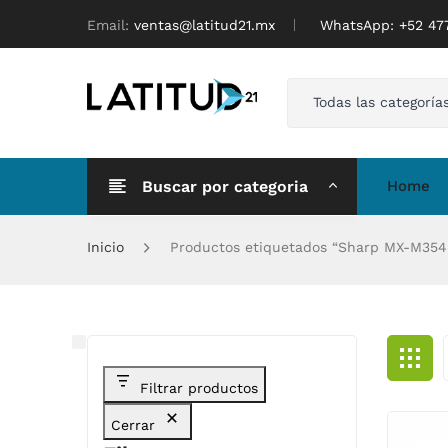
Email:
ventas@latitud21.mx
WhatsApp: ‪+52 4
Todas las categoría
Buscar por categoria
Home
Inicio
Productos etiquetados “Sharp MX-M354
Filtrar productos
Cerrar