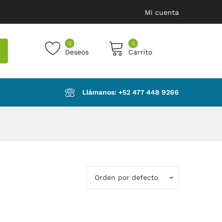
Mi cuenta
0
0
Deseos
Carrito
products in the cart.
Llámanos: ‪+52 477 448 9266‬
Orden por defecto