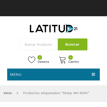
Buscar
0
0
Deseos
Carrito
MENU
No products in the cart.
HOME
Inicio
Productos etiquetados “Sharp MX-M310”
NOSOTROS
TIENDA