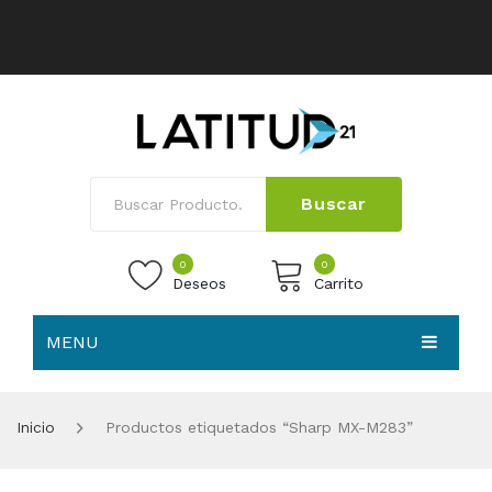
Buscar
0
0
Deseos
Carrito
MENU
No products in the cart.
HOME
Inicio
Productos etiquetados “Sharp MX-M283”
NOSOTROS
TIENDA