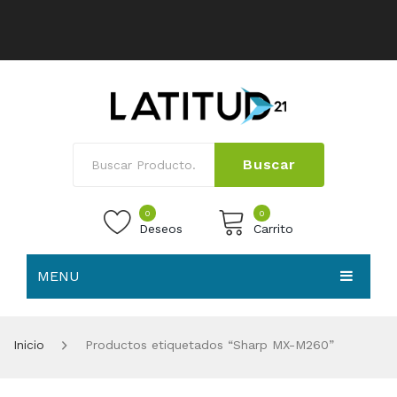
Buscar
0
0
Deseos
Carrito
MENU
No products in the cart.
HOME
Inicio
Productos etiquetados “Sharp MX-M260”
NOSOTROS
TIENDA