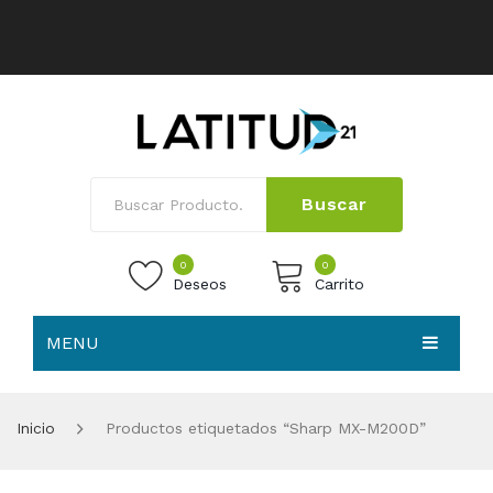
Buscar
0
0
Deseos
Carrito
MENU
No products in the cart.
HOME
Inicio
Productos etiquetados “Sharp MX-M200D”
NOSOTROS
TIENDA