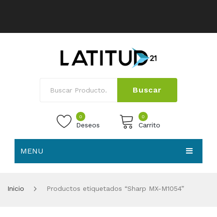
Buscar
0
0
Deseos
Carrito
MENU
No products in the cart.
HOME
Inicio
Productos etiquetados “Sharp MX-M1054”
NOSOTROS
TIENDA