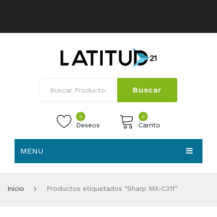
Buscar
0
0
Deseos
Carrito
MENU
No products in the cart.
HOME
Inicio
Productos etiquetados “Sharp MX-C311”
NOSOTROS
TIENDA