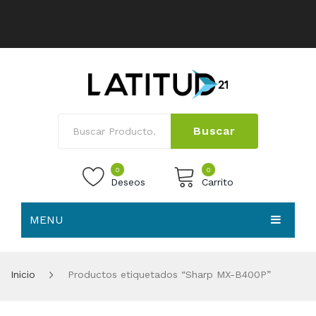
Buscar
0
0
Deseos
Carrito
MENU
No products in the cart.
HOME
Inicio
Productos etiquetados “Sharp MX-B400P”
NOSOTROS
TIENDA