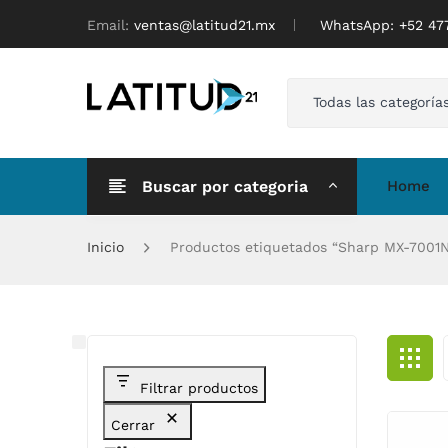
Email:
ventas@latitud21.mx
WhatsApp: ‪+52 4
Todas las categoría
Buscar por categoria
Home
Inicio
Productos etiquetados “Sharp MX-7001
Filtrar productos
Cerrar