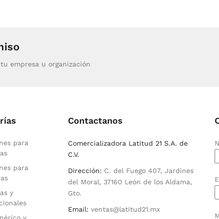
miso
tu empresa u organización
rías
Contactanos
nes para
Comercializadora Latitud 21 S.A. de
N
as
C.V.
nes para
Dirección:
C. del Fuego 407, Jardines
ras
E
del Moral, 37160 León de los Aldama,
as y
Gto.
cionales
Email:
ventas@latitud21.mx
M
nérico y