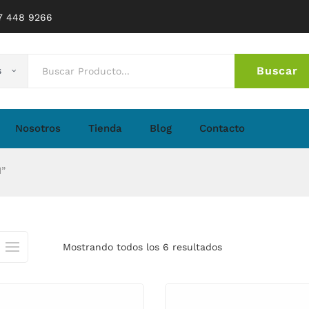
77 448 9266
Buscar
s
No 
Nosotros
Tienda
Blog
Contacto
N”
Mostrando todos los 6 resultados