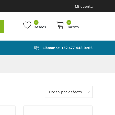
Mi cuenta
0
0
Deseos
Carrito
products in the cart.
Llámanos: ‪+52 477 448 9266‬
Orden por defecto