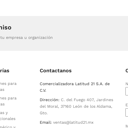
miso
tu empresa u organización
rías
Contactanos
nes para
Comercializadora Latitud 21 S.A. de
N
as
C.V.
nes para
Dirección:
C. del Fuego 407, Jardines
ras
E
del Moral, 37160 León de los Aldama,
as y
Gto.
cionales
Email:
ventas@latitud21.mx
M
nérico y