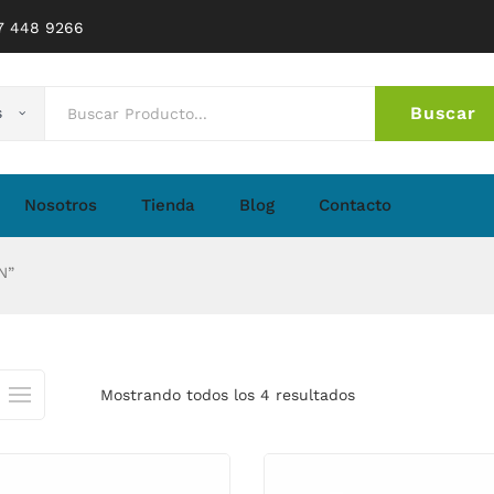
77 448 9266
Buscar
s
No 
Nosotros
Tienda
Blog
Contacto
N”
Mostrando todos los 4 resultados