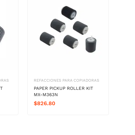
ORAS
REFACCIONES PARA COPIADORAS
IT
PAPER PICKUP ROLLER KIT
MX-M363N
$
826.80