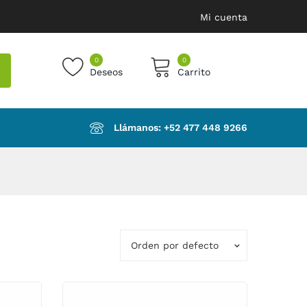
Mi cuenta
0
0
Deseos
Carrito
products in the cart.
Llámanos: ‪+52 477 448 9266‬
Orden por defecto