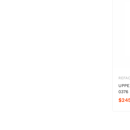
REFA
UPPE
0376
$
245