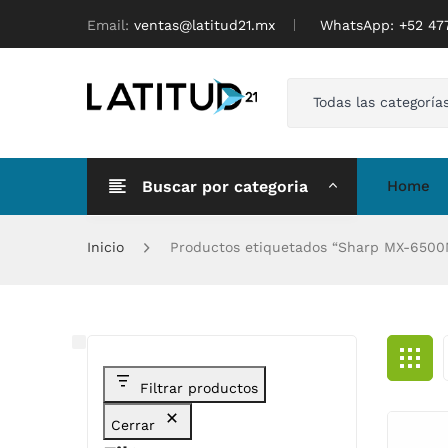
Email:
ventas@latitud21.mx
WhatsApp: ‪+52 4
Todas las categoría
Buscar por categoria
Home
Inicio
Productos etiquetados “Sharp MX-6500
Filtrar productos
Cerrar