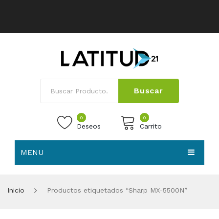
Buscar
0
0
Deseos
Carrito
MENU
No products in the cart.
HOME
Inicio
Productos etiquetados “Sharp MX-5500N”
NOSOTROS
TIENDA