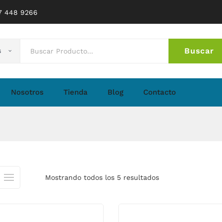
77 448 9266
Buscar
s
No 
Nosotros
Tienda
Blog
Contacto
Mostrando todos los 5 resultados