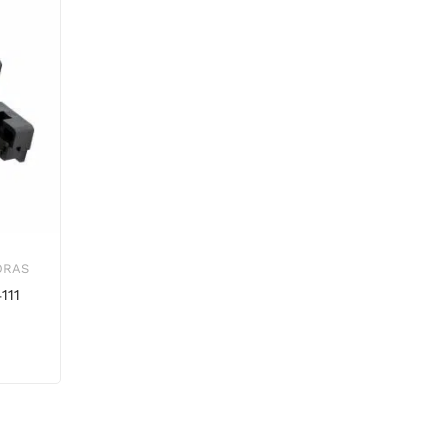
ORAS
111