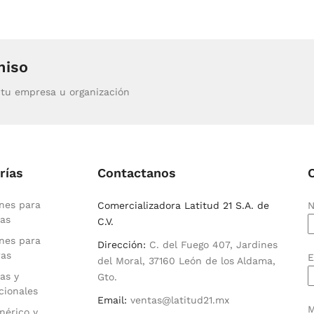
miso
tu empresa u organización
rías
Contactanos
nes para
Comercializadora Latitud 21 S.A. de
N
as
C.V.
nes para
Dirección:
C. del Fuego 407, Jardines
ras
E
del Moral, 37160 León de los Aldama,
as y
Gto.
cionales
Email:
ventas@latitud21.mx
M
nérico y