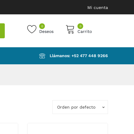
Mi cuenta
0
0
Deseos
Carrito
products in the cart.
Llámanos: ‪+52 477 448 9266‬
Orden por defecto