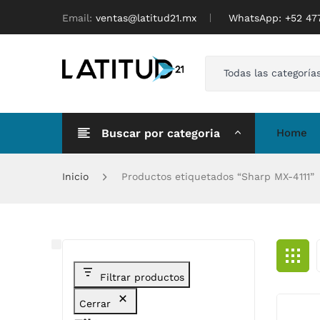
Email:
ventas@latitud21.mx
WhatsApp: ‪+52 4
Todas las categoría
Buscar por categoria
Home
Inicio
Productos etiquetados “Sharp MX-4111”
Filtrar productos
Cerrar