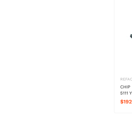
REFA
CHIP
5111
$
192