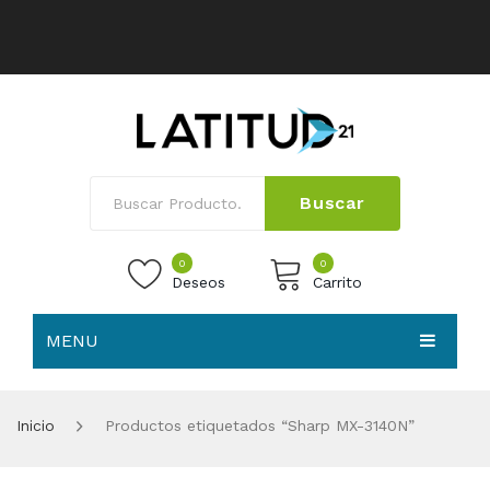
Buscar
0
0
Deseos
Carrito
MENU
No products in the cart.
HOME
Inicio
Productos etiquetados “Sharp MX-3140N”
NOSOTROS
TIENDA