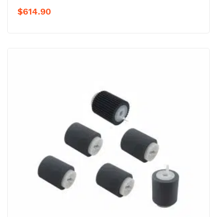
$
614.90