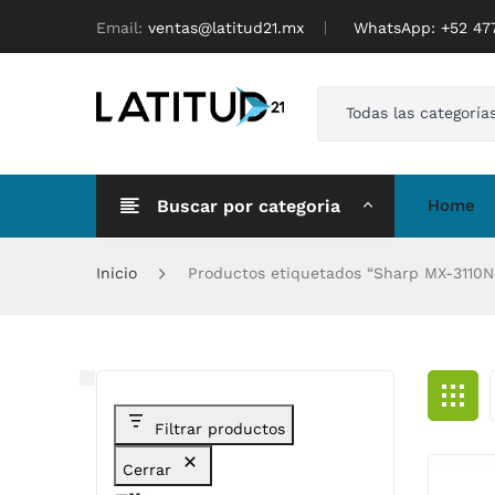
Email:
ventas@latitud21.mx
WhatsApp: ‪+52 4
Todas las categoría
Buscar por categoria
Home
Inicio
Productos etiquetados “Sharp MX-3110N
Filtrar productos
Cerrar