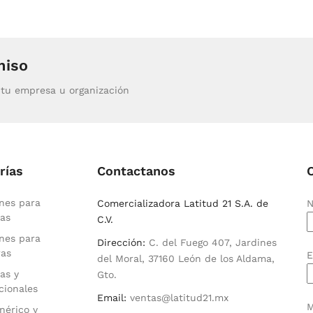
miso
tu empresa u organización
rías
Contactanos
nes para
Comercializadora Latitud 21 S.A. de
N
as
C.V.
nes para
Dirección:
C. del Fuego 407, Jardines
ras
E
del Moral, 37160 León de los Aldama,
as y
Gto.
cionales
Email:
ventas@latitud21.mx
M
nérico y