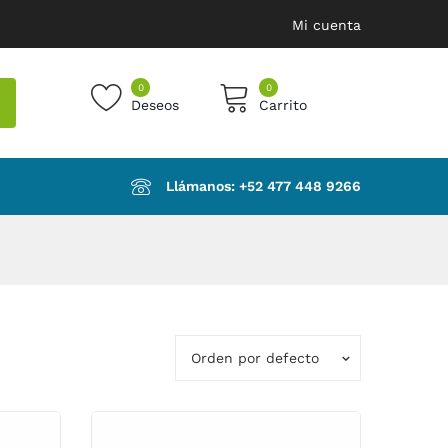
Mi cuenta
0
0
Deseos
Carrito
products in the cart.
Llámanos: ‪+52 477 448 9266‬
Orden por defecto