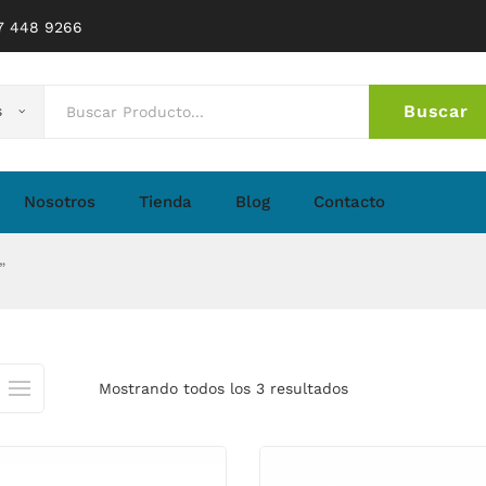
77 448 9266
Buscar
s
No 
Nosotros
Tienda
Blog
Contacto
”
Mostrando todos los 3 resultados