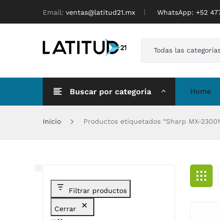
Email:
ventas@latitud21.mx
WhatsApp: ‪+52 4
Todas las categoría
Buscar por categoria
Home
Inicio
Productos etiquetados “Sharp MX-2300
Filtrar productos
Cerrar