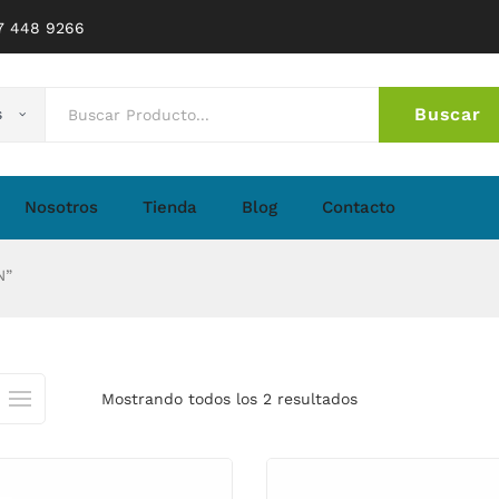
77 448 9266
Buscar
s
No 
Nosotros
Tienda
Blog
Contacto
N”
Mostrando todos los 2 resultados