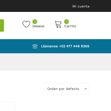
Mi cuenta
0
0
Deseos
Carrito
products in the cart.
Llámanos: ‪+52 477 448 9266‬
Orden por defecto