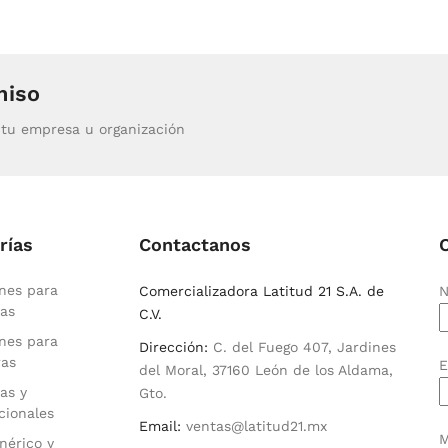
miso
tu empresa u organización
rías
Contactanos
nes para
Comercializadora Latitud 21 S.A. de
N
as
C.V.
nes para
Dirección:
C. del Fuego 407, Jardines
ras
E
del Moral, 37160 León de los Aldama,
as y
Gto.
cionales
Email:
ventas@latitud21.mx
M
nérico y