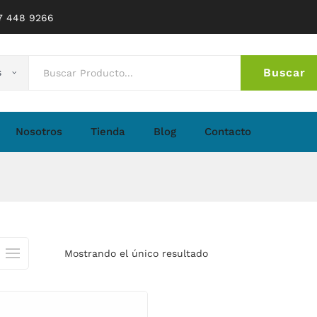
77 448 9266
Buscar
s
No 
Nosotros
Tienda
Blog
Contacto
Mostrando el único resultado