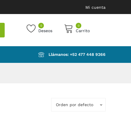
Mi cuenta
0
0
Deseos
Carrito
products in the cart.
Llámanos: ‪+52 477 448 9266‬
Orden por defecto