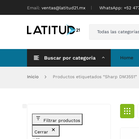
Email:
ventas@latitud21.mx
WhatsApp: ‪+52 4
Todas las categoría
Buscar por categoria
Home
Inicio
Productos etiquetados “Sharp DM3551”
Filtrar productos
Cerrar