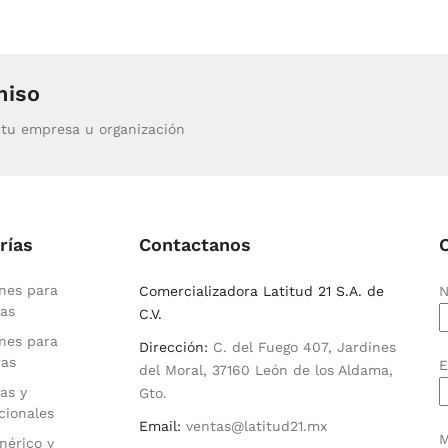
miso
tu empresa u organización
rías
Contactanos
nes para
Comercializadora Latitud 21 S.A. de
N
as
C.V.
nes para
Dirección:
C. del Fuego 407, Jardines
ras
E
del Moral, 37160 León de los Aldama,
as y
Gto.
cionales
Email:
ventas@latitud21.mx
M
nérico y