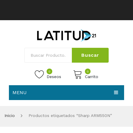
Buscar
0
0
Deseos
Carrito
MENU
No products in the cart.
HOME
Inicio
Productos etiquetados “Sharp ARM550N”
NOSOTROS
TIENDA