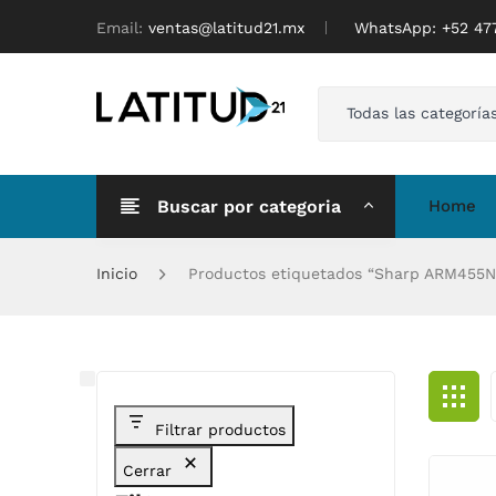
Email:
ventas@latitud21.mx
WhatsApp: ‪+52 4
Todas las categoría
Buscar por categoria
Home
Inicio
Productos etiquetados “Sharp ARM455N
Filtrar productos
Cerrar