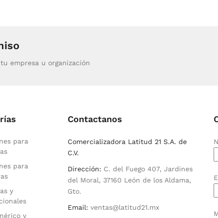
miso
tu empresa u organización
rías
Contactanos
nes para
Comercializadora Latitud 21 S.A. de
N
as
C.V.
nes para
Dirección:
C. del Fuego 407, Jardines
ras
E
del Moral, 37160 León de los Aldama,
as y
Gto.
cionales
Email:
ventas@latitud21.mx
M
nérico y