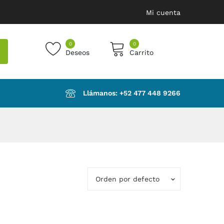
Mi cuenta
0
0
Deseos
Carrito
products in the cart.
Llámanos: ‪+52 477 448 9266‬
Orden por defecto