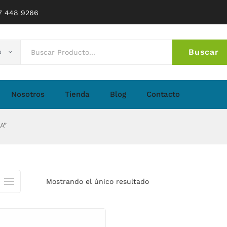
77 448 9266
Buscar
s
No 
Nosotros
Tienda
Blog
Contacto
A”
Mostrando el único resultado