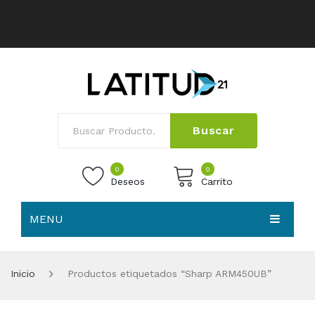
Buscar
0
0
Deseos
Carrito
MENU
No products in the cart.
HOME
Inicio
Productos etiquetados “Sharp ARM450UB”
NOSOTROS
TIENDA