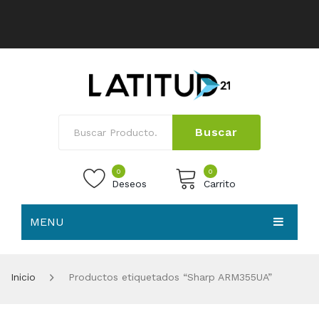
Buscar
0
0
Deseos
Carrito
MENU
No products in the cart.
HOME
Inicio
Productos etiquetados “Sharp ARM355UA”
NOSOTROS
TIENDA