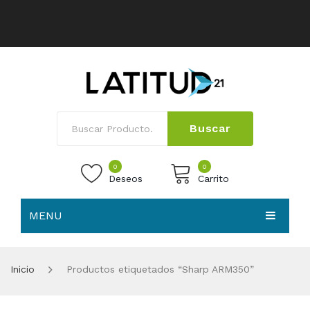
Buscar
0
0
Deseos
Carrito
MENU
No products in the cart.
HOME
Inicio
Productos etiquetados “Sharp ARM350”
NOSOTROS
TIENDA