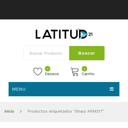
Buscar
0
0
Deseos
Carrito
MENU
No products in the cart.
HOME
Inicio
Productos etiquetados “Sharp ARM317”
NOSOTROS
TIENDA