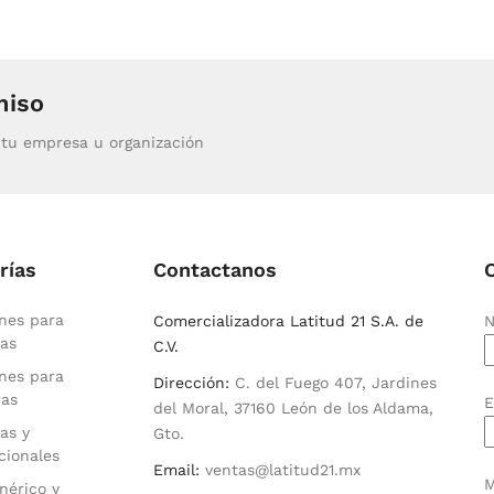
miso
tu empresa u organización
rías
Contactanos
nes para
Comercializadora Latitud 21 S.A. de
N
as
C.V.
nes para
Dirección:
C. del Fuego 407, Jardines
ras
E
del Moral, 37160 León de los Aldama,
as y
Gto.
cionales
Email:
ventas@latitud21.mx
M
nérico y