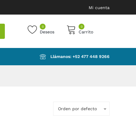
Mi cuenta
0
0
Deseos
Carrito
products in the cart.
Llámanos: ‪+52 477 448 9266‬
Orden por defecto