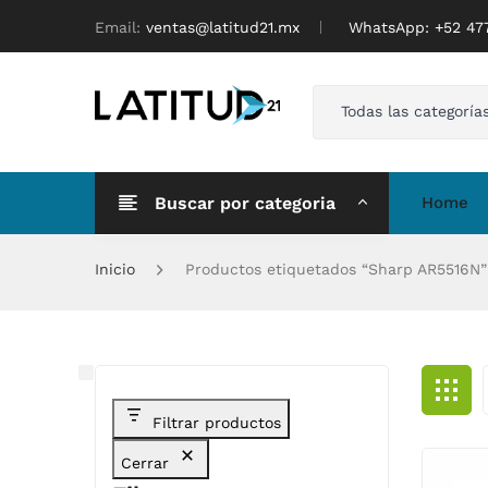
Email:
ventas@latitud21.mx
WhatsApp: ‪+52 4
Todas las categoría
Buscar por categoria
Home
Inicio
Productos etiquetados “Sharp AR5516N”
Filtrar productos
Cerrar