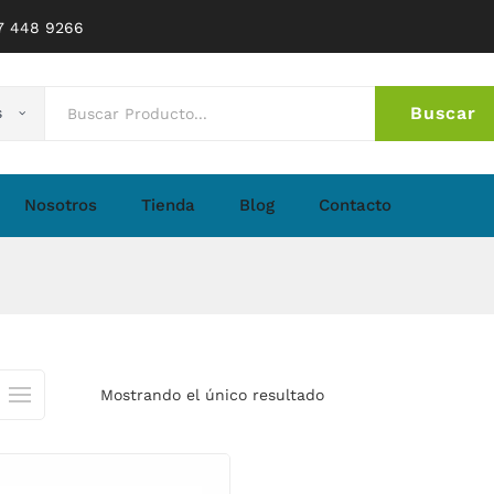
77 448 9266
Buscar
s
No 
Nosotros
Tienda
Blog
Contacto
Mostrando el único resultado