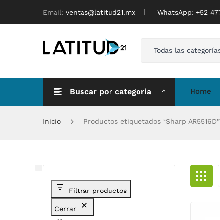
Email:
ventas@latitud21.mx
WhatsApp: ‪+52 4
Todas las categoría
Buscar por categoria
Home
Inicio
Productos etiquetados “Sharp AR5516D”
Filtrar productos
Cerrar