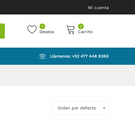
Mi cuenta
0
0
Deseos
Carrito
products in the cart.
Llámanos: ‪+52 477 448 9266‬
Orden por defecto