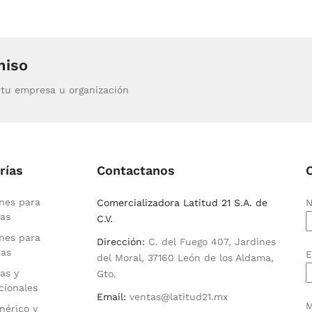
miso
tu empresa u organización
rías
Contactanos
nes para
Comercializadora Latitud 21 S.A. de
N
as
C.V.
nes para
Dirección:
C. del Fuego 407, Jardines
ras
E
del Moral, 37160 León de los Aldama,
as y
Gto.
cionales
Email:
ventas@latitud21.mx
M
nérico y