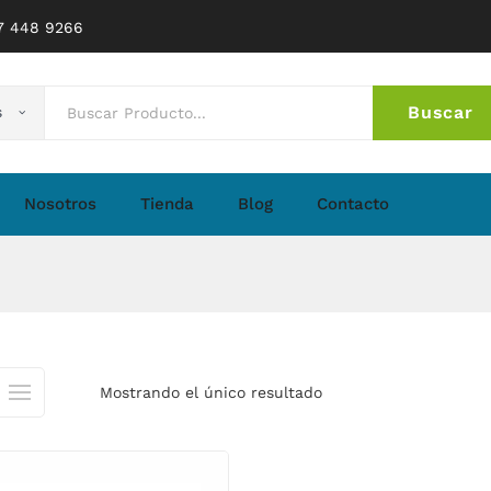
77 448 9266
Buscar
s
No 
Nosotros
Tienda
Blog
Contacto
Mostrando el único resultado