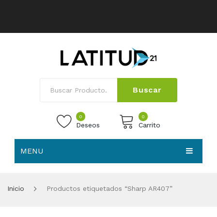
Buscar
0
0
Deseos
Carrito
MENU
No products in the cart.
HOME
Inicio
Productos etiquetados “Sharp AR407”
NOSOTROS
TIENDA