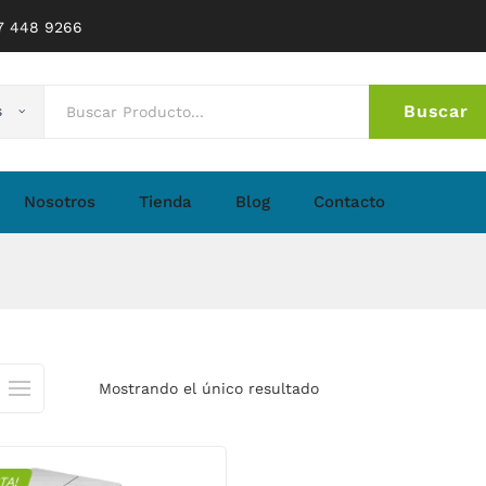
77 448 9266
Buscar
s
No 
Nosotros
Tienda
Blog
Contacto
Mostrando el único resultado
TA!