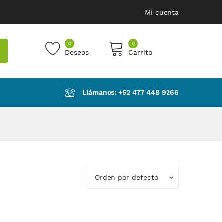
Mi cuenta
0
0
Deseos
Carrito
products in the cart.
Llámanos: ‪+52 477 448 9266‬
Orden por defecto