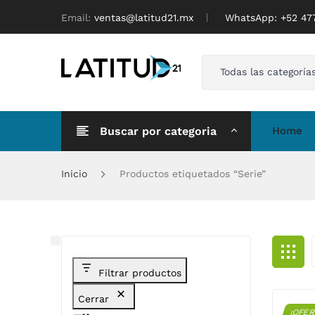
Email:
ventas@latitud21.mx
WhatsApp: ‪+52 4
Todas las categoría
Buscar por categoria
Home
Inicio
Productos etiquetados “Serie”
Filtrar productos
Cerrar
¡OFER