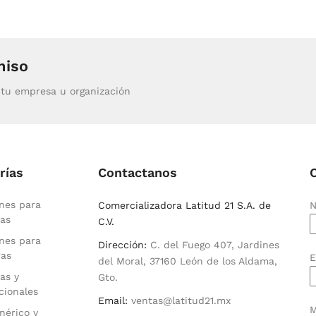
miso
tu empresa u organización
rías
Contactanos
nes para
Comercializadora Latitud 21 S.A. de
N
as
C.V.
nes para
Dirección:
C. del Fuego 407, Jardines
ras
E
del Moral, 37160 León de los Aldama,
as y
Gto.
cionales
Email:
ventas@latitud21.mx
M
nérico y