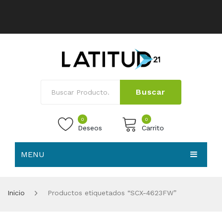
Buscar
0
0
Deseos
Carrito
MENU
No products in the cart.
HOME
Inicio
Productos etiquetados “SCX-4623FW”
NOSOTROS
TIENDA