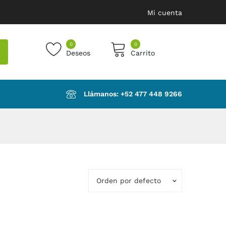
Mi cuenta
0
0
Deseos
Carrito
products in the cart.
Llámanos: ‪+52 477 448 9266‬
Orden por defecto