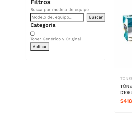
Filtros
Busca por modelo de equipo
Buscar
Categoría
Categoría
Toner Genérico y Original
Aplicar
TONER
TÓNE
D105
$
418