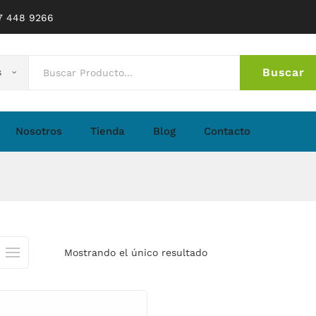
77 448 9266
Buscar
s
No 
Nosotros
Tienda
Blog
Contacto
Mostrando el único resultado