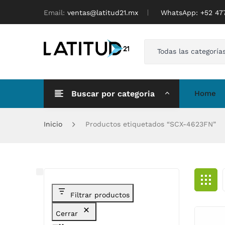
Email:
ventas@latitud21.mx
WhatsApp: ‪+52 4
Todas las categoría
Buscar por categoria
Home
Inicio
Productos etiquetados “SCX-4623FN”
Filtrar productos
Cerrar