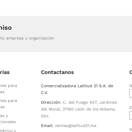
miso
tu empresa u organización
rías
Contactanos
nes para
Comercializadora Latitud 21 S.A. de
N
as
C.V.
nes para
Dirección:
C. del Fuego 407, Jardines
ras
E
del Moral, 37160 León de los Aldama,
as y
Gto.
cionales
Email:
ventas@latitud21.mx
M
nérico y