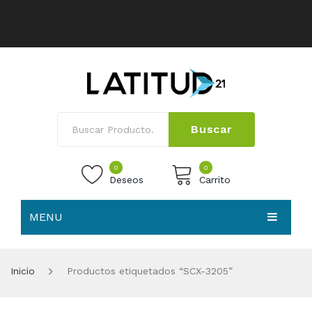
Buscar
0
0
Deseos
Carrito
MENU
No products in the cart.
HOME
Inicio
Productos etiquetados “SCX-3205”
NOSOTROS
TIENDA