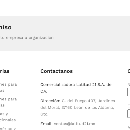
miso
tu empresa u organización
rías
Contactanos
nes para
Comercializadora Latitud 21 S.A. de
N
as
C.V.
nes para
Dirección:
C. del Fuego 407, Jardines
ras
E
del Moral, 37160 León de los Aldama,
as y
Gto.
cionales
Email:
ventas@latitud21.mx
M
nérico y