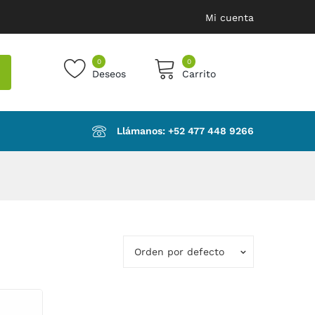
Mi cuenta
0
0
Deseos
Carrito
products in the cart.
Llámanos: ‪+52 477 448 9266‬
Orden por defecto