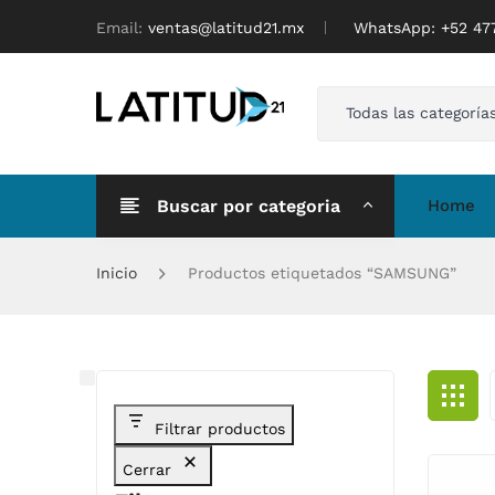
Email:
ventas@latitud21.mx
WhatsApp: ‪+52 4
Todas las categoría
Buscar por categoria
Home
Inicio
Productos etiquetados “SAMSUNG”
Filtrar productos
Cerrar