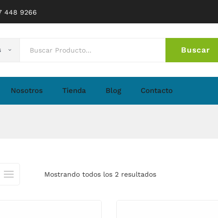
77 448 9266
Buscar
s
No 
Nosotros
Tienda
Blog
Contacto
Mostrando todos los 2 resultados